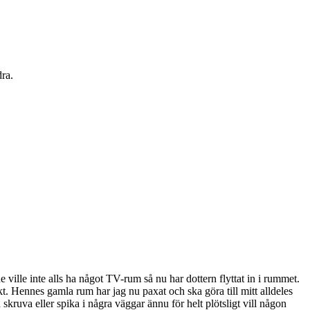
ra.
e ville inte alls ha något TV-rum så nu har dottern flyttat in i rummet.
kt. Hennes gamla rum har jag nu paxat och ska göra till mitt alldeles
ka skruva eller spika i några väggar ännu för helt plötsligt vill någon