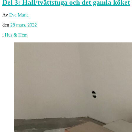
Del 3: Hall/tvättstuga och det gamla köket
Av
Eva Maria
den
28 mars, 2022
i
Hus & Hem