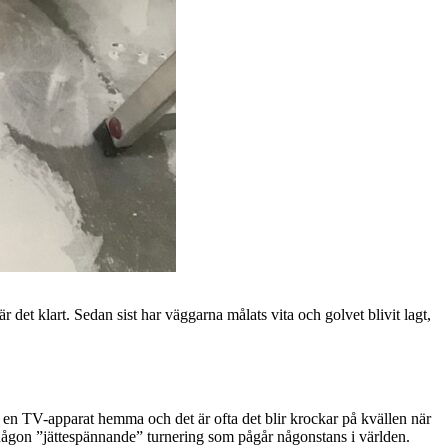
det klart. Sedan sist har väggarna målats vita och golvet blivit lagt,
har en TV-apparat hemma och det är ofta det blir krockar på kvällen när
tid någon ”jättespännande” turnering som pågår någonstans i världen.