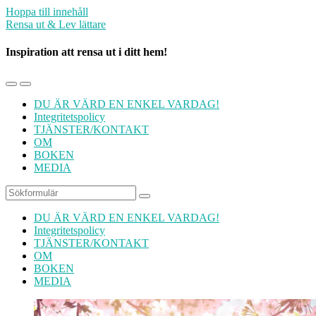
Hoppa till innehåll
Rensa ut & Lev lättare
Inspiration att rensa ut i ditt hem!
Slå
Slå
på/av
på/av
DU ÄR VÄRD EN ENKEL VARDAG!
mobilmenyn
sökfältet
Integritetspolicy
TJÄNSTER/KONTAKT
OM
BOKEN
MEDIA
Sök
DU ÄR VÄRD EN ENKEL VARDAG!
Integritetspolicy
TJÄNSTER/KONTAKT
OM
BOKEN
MEDIA