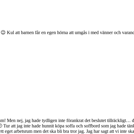
 Kul att barnen får en egen hörna att umgås i med vänner och varand
m! Men nej, jag hade tydligen inte förankrat det beslutet tillräckligt… d
🙂 Tur att jag inte hade hunnit köpa soffa och soffbord som jag hade tän
 ett eget arbetsrum men det ska bli bra tror jag. Jag har sagt att vi inte s