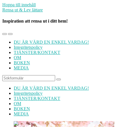
Hoppa till innehåll
Rensa ut & Lev lättare
Inspiration att rensa ut i ditt hem!
Slå
Slå
på/av
på/av
DU ÄR VÄRD EN ENKEL VARDAG!
mobilmenyn
sökfältet
Integritetspolicy
TJÄNSTER/KONTAKT
OM
BOKEN
MEDIA
Sök
DU ÄR VÄRD EN ENKEL VARDAG!
Integritetspolicy
TJÄNSTER/KONTAKT
OM
BOKEN
MEDIA