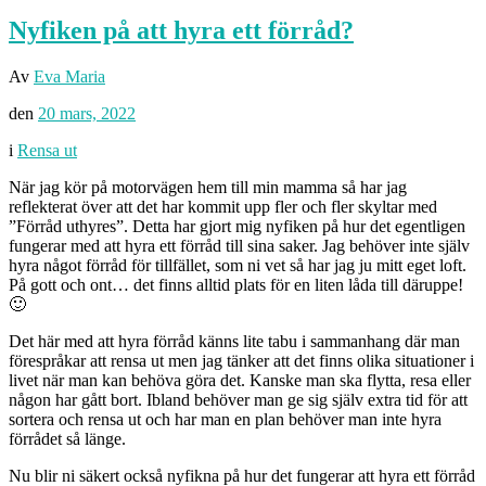
Nyfiken på att hyra ett förråd?
Av
Eva Maria
den
20 mars, 2022
i
Rensa ut
När jag kör på motorvägen hem till min mamma så har jag
reflekterat över att det har kommit upp fler och fler skyltar med
”Förråd uthyres”. Detta har gjort mig nyfiken på hur det egentligen
fungerar med att hyra ett förråd till sina saker. Jag behöver inte själv
hyra något förråd för tillfället, som ni vet så har jag ju mitt eget loft.
På gott och ont… det finns alltid plats för en liten låda till däruppe!
🙂
Det här med att hyra förråd känns lite tabu i sammanhang där man
förespråkar att rensa ut men jag tänker att det finns olika situationer i
livet när man kan behöva göra det. Kanske man ska flytta, resa eller
någon har gått bort. Ibland behöver man ge sig själv extra tid för att
sortera och rensa ut och har man en plan behöver man inte hyra
förrådet så länge.
Nu blir ni säkert också nyfikna på hur det fungerar att hyra ett förråd