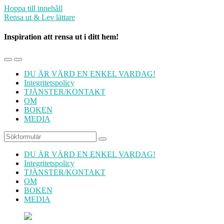
Hoppa till innehåll
Rensa ut & Lev lättare
Inspiration att rensa ut i ditt hem!
Slå
Slå
på/av
på/av
DU ÄR VÄRD EN ENKEL VARDAG!
mobilmenyn
sökfältet
Integritetspolicy
TJÄNSTER/KONTAKT
OM
BOKEN
MEDIA
Sök
DU ÄR VÄRD EN ENKEL VARDAG!
Integritetspolicy
TJÄNSTER/KONTAKT
OM
BOKEN
MEDIA