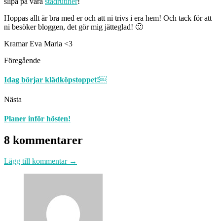
slipa på våra
städrutiner
!
Hoppas allt är bra med er och att ni trivs i era hem! Och tack för att
ni besöker bloggen, det gör mig jätteglad! 🙂
Kramar Eva Maria <3
Föregående
Idag börjar klädköpstoppet!￼
Nästa
Planer inför hösten!
8 kommentarer
Lägg till kommentar →