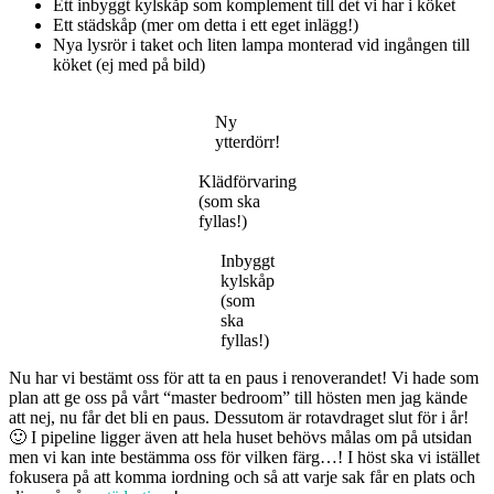
Ett inbyggt kylskåp som komplement till det vi har i köket
Ett städskåp (mer om detta i ett eget inlägg!)
Nya lysrör i taket och liten lampa monterad vid ingången till
köket (ej med på bild)
Ny
ytterdörr!
Klädförvaring
(som ska
fyllas!)
Inbyggt
kylskåp
(som
ska
fyllas!)
Nu har vi bestämt oss för att ta en paus i renoverandet! Vi hade som
plan att ge oss på vårt “master bedroom” till hösten men jag kände
att nej, nu får det bli en paus. Dessutom är rotavdraget slut för i år!
🙂 I pipeline ligger även att hela huset behövs målas om på utsidan
men vi kan inte bestämma oss för vilken färg…! I höst ska vi istället
fokusera på att komma iordning och så att varje sak får en plats och