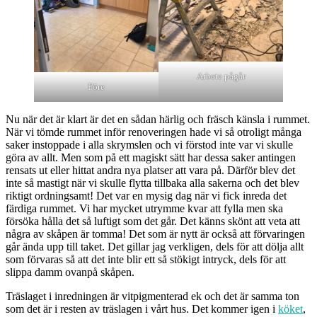
Arbete pågår
Före
Nu när det är klart är det en sådan härlig och fräsch känsla i rummet.
När vi tömde rummet inför renoveringen hade vi så otroligt många
saker instoppade i alla skrymslen och vi förstod inte var vi skulle
göra av allt. Men som på ett magiskt sätt har dessa saker antingen
rensats ut eller hittat andra nya platser att vara på. Därför blev det
inte så mastigt när vi skulle flytta tillbaka alla sakerna och det blev
riktigt ordningsamt! Det var en mysig dag när vi fick inreda det
färdiga rummet. Vi har mycket utrymme kvar att fylla men ska
försöka hålla det så luftigt som det går. Det känns skönt att veta att
några av skåpen är tomma! Det som är nytt är också att förvaringen
går ända upp till taket. Det gillar jag verkligen, dels för att dölja allt
som förvaras så att det inte blir ett så stökigt intryck, dels för att
slippa damm ovanpå skåpen.
Träslaget i inredningen är vitpigmenterad ek och det är samma ton
som det är i resten av träslagen i vårt hus. Det kommer igen i
köket
,