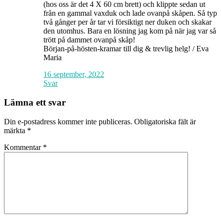
(hos oss är det 4 X 60 cm brett) och klippte sedan ut
från en gammal vaxduk och lade ovanpå skåpen. Så typ
två gånger per år tar vi försiktigt ner duken och skakar
den utomhus. Bara en lösning jag kom på när jag var så
trött på dammet ovanpå skåp!
Början-på-hösten-kramar till dig & trevlig helg! / Eva
Maria
16 september, 2022
Svar
Lämna ett svar
Din e-postadress kommer inte publiceras.
Obligatoriska fält är
märkta
*
Kommentar
*