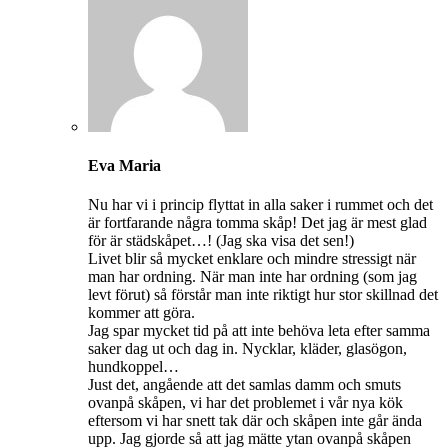
Eva Maria
Nu har vi i princip flyttat in alla saker i rummet och det
är fortfarande några tomma skåp! Det jag är mest glad
för är städskåpet…! (Jag ska visa det sen!)
Livet blir så mycket enklare och mindre stressigt när
man har ordning. När man inte har ordning (som jag
levt förut) så förstår man inte riktigt hur stor skillnad det
kommer att göra.
Jag spar mycket tid på att inte behöva leta efter samma
saker dag ut och dag in. Nycklar, kläder, glasögon,
hundkoppel…
Just det, angående att det samlas damm och smuts
ovanpå skåpen, vi har det problemet i vår nya kök
eftersom vi har snett tak där och skåpen inte går ända
upp. Jag gjorde så att jag mätte ytan ovanpå skåpen