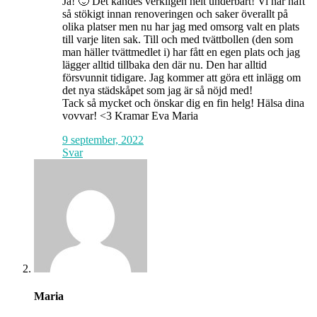
Ja! 🙂 Det kändes verkligen helt underbart! Vi har haft
så stökigt innan renoveringen och saker överallt på
olika platser men nu har jag med omsorg valt en plats
till varje liten sak. Till och med tvättbollen (den som
man häller tvättmedlet i) har fått en egen plats och jag
lägger alltid tillbaka den där nu. Den har alltid
försvunnit tidigare. Jag kommer att göra ett inlägg om
det nya städskåpet som jag är så nöjd med!
Tack så mycket och önskar dig en fin helg! Hälsa dina
vovvar! <3 Kramar Eva Maria
9 september, 2022
Svar
Maria