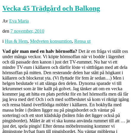
Vecka 45 Trädgård och Balkong
Av
Eva Maria
den
7 november, 2010
i
Hus & Hem
,
Medveten konsumtion
,
Rensa ut
Vad gör man med en halv hörnsoffa?
Det är en fråga vi ställt oss
under många veckor. Vi köpte hörnsoffan när vi bodde i lägenhet
och då passade den kanon i just det TV-rummet. Nu har vi ett
mindre TV-rum i källaren och därför löste vi sittfrågan med att dela
hörnsoffan på mitten. Den resterande delen har stått på högkant i
källaren och blockerat yta. (Vi flyttade för fem år sedan…) Men i
helgen beslutade vi att slänga den delen. Dynorna sparade vi till
lekrummet som är lite kallt på golvet. Jag tänker att om en vecka
kommer jag att hitta en plats perfekt för en hel hörnsoffa men då får
jag leva med det! Och i och med soffbeslutet så kom vi riktigt igång
och rensa bland överflödiga möbler i källaren. En bokhylla med
massa bråte i (bråten ligger nu på pingisbordet och väntar på
sortering) och ett stort klädskåp (bråten från det ligger också på
pingisbordet). Målet är att vi ska kunna använda rummet till att … ja
just det, spela pingis! Efter denna möbelrensning kommer vi
åtminstone hyfsat fram till pingisbordet. Nu väntar möblerna i