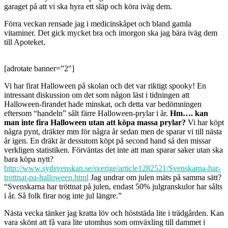
garaget på att vi ska hyra ett släp och köra iväg dem.
Förra veckan rensade jag i medicinskåpet och bland gamla
vitaminer. Det gick mycket bra och imorgon ska jag bära iväg dem
till Apoteket.
[adrotate banner=”2″]
Vi har firat Halloween på skolan och det var riktigt spooky! En
intressant diskussion om det som någon läst i tidningen att
Halloween-firandet hade minskat, och detta var bedömningen
eftersom “handeln” sålt färre Halloween-prylar i år.
Hm…. kan
man inte fira Halloween utan att köpa massa prylar?
Vi har köpt
några pynt, dräkter mm för några år sedan men de sparar vi till nästa
år igen. En dräkt är dessutom köpt på second hand så den missar
verkligen statistiken. Förväntas det inte att man sparar saker utan ska
bara köpa nytt?
http://www.sydsvenskan.se/sverige/article1282521/Svenskarna-har-
trottnat-pa-halloween.html
Jag undrar om julen mäts på samma sätt?
“Svenskarna har tröttnat på julen, endast 50% julgranskulor har sålts
i år. Så folk firar nog inte jul längre.”
Nästa vecka tänker jag kratta löv och höststäda lite i trädgården. Kan
vara skönt att få vara lite utomhus som omväxling till dammet i