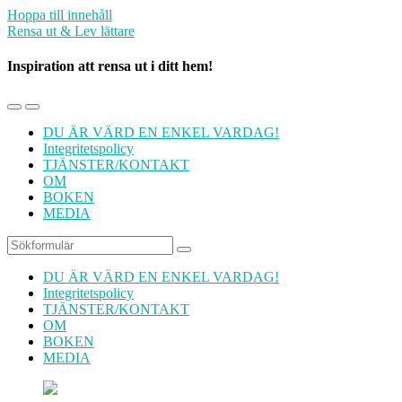
Hoppa till innehåll
Rensa ut & Lev lättare
Inspiration att rensa ut i ditt hem!
Slå
Slå
på/av
på/av
DU ÄR VÄRD EN ENKEL VARDAG!
mobilmenyn
sökfältet
Integritetspolicy
TJÄNSTER/KONTAKT
OM
BOKEN
MEDIA
Sök
DU ÄR VÄRD EN ENKEL VARDAG!
Integritetspolicy
TJÄNSTER/KONTAKT
OM
BOKEN
MEDIA