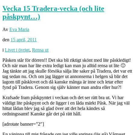
Vecka 15 Tradera-vecka (och lite
påskpynt…)
Av
Eva Maria
den
15 april, 2011
i
Livet i övrigt
,
Rensa ut
Påsken står för dörren!! Det ska bli riktigt skönt med lite påskledigt!
Och när man har lite extra ledigt kan man ju alltid rensa ut lite 🙂
Jag tänkte att jag skulle försöka sälja lite saker på Tradera, det var ett
tag sedan nu. Och om jag lägger ut annonserna i helgen så blir det
lagom till påsklovet och då kanske många är inne och letar efter
fynd på Tradera. Genom sig själv känner man andra eller hur?!
Krafsade fram påskpyntet i veckan och det ser rätt bra ut. Vi har
väldigt lite påskpynt och de ligger i en låda märkt Påsk. När jag väl
hittat lådan blev jag så glad över att det hela kändes så
ordningssamt! Kanske går det på rätt håll.
[adrotate banner=”2″]
En väninna till mig frågade om jag ville springa (läs gå) Vårruset