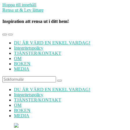
Hoppa till innehåll
Rensa ut & Lev lättare
Inspiration att rensa ut i ditt hem!
Slå
Slå
på/av
på/av
DU ÄR VÄRD EN ENKEL VARDAG!
mobilmenyn
sökfältet
Integritetspolicy
TJÄNSTER/KONTAKT
OM
BOKEN
MEDIA
Sök
DU ÄR VÄRD EN ENKEL VARDAG!
Integritetspolicy
TJÄNSTER/KONTAKT
OM
BOKEN
MEDIA