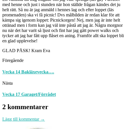
med henne och just i stunden när hon ställde frågan kändes det ju
helt rätt. Så nu är jag anmäld i hennes lag och efter loppet (läs
promenaden) ska vi få picnic! Dvs målbilden är redan klar för att
kämpa sig igenom loppet: Picnickorgen! Nej, men jag är inte helt
otränad men i form kan jag väl inte påstå att jag är. Några morgnor
nu när det har varit så ljust och fint har jag gått power walks och
tycker att jag har fått upp flåset en aning. Framför allt ska loppet bli
en glad upplevelse!
GLAD PÅSK! Kram Eva
Föregående
Vecka 14 Bakläxevecka….
Nästa
Vecka 17 Garaget/Förrådet
2 kommentarer
Lägg till kommentar →