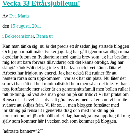
Vecka 33 Ettårsjubileum!
Av
Eva Maria
den
15 augusti, 2011
i
Bokrecensioner
,
Rensa ut
Kan man tänka sig, nu är det precis ett år sedan jag startade bloggen!
Och jag har nått målet tycker jag. Jag har gått igenom samtliga mina
ägodelar (utom en flyttkartong med gamla brev som jag har bestämt
mig för att bara förvara tillsvidare) och det känns otroligt. Jag har
slängt/skänkt/sålt det jag inte vill ha kvar och livet känns lättare!
Arbetet har frigjort ny energi. Jag har också fått rutiner för att
hantera röran som uppkommer – var sak har sin plats. Nu låter det
som vi har fått ett helt minimalistiskt hem men så är det inte. Vi har
nog fortfarande mer saker är en genomsnittsfamilj men bollen rullar i
rätt riktning. Så vad ska man göra nu på sin fritid?! Vi har pratat om
Rensa ut – Level 2…. dvs att göra oss av med saker som vi har lite
svårare att skiljas från. Vi får se…. men bloggen fortsätter med
inriktning på rensa ut i generella drag och med inriktning på
konsumtion, miljö och hållbarhet. Jag har några nya uppdrag till mig
själv som kommer här i veckan och som kommer på bloggen.
[adrotate banner=”2″]