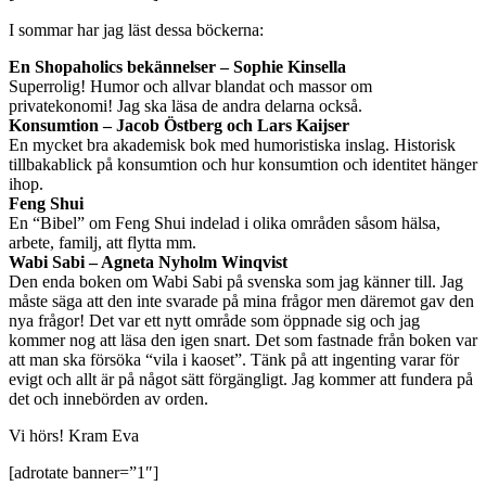
I sommar har jag läst dessa böckerna:
En Shopaholics bekännelser – Sophie Kinsella
Superrolig! Humor och allvar blandat och massor om
privatekonomi! Jag ska läsa de andra delarna också.
Konsumtion – Jacob Östberg och Lars Kaijser
En mycket bra akademisk bok med humoristiska inslag. Historisk
tillbakablick på konsumtion och hur konsumtion och identitet hänger
ihop.
Feng Shui
En “Bibel” om Feng Shui indelad i olika områden såsom hälsa,
arbete, familj, att flytta mm.
Wabi Sabi – Agneta Nyholm Winqvist
Den enda boken om Wabi Sabi på svenska som jag känner till. Jag
måste säga att den inte svarade på mina frågor men däremot gav den
nya frågor! Det var ett nytt område som öppnade sig och jag
kommer nog att läsa den igen snart. Det som fastnade från boken var
att man ska försöka “vila i kaoset”. Tänk på att ingenting varar för
evigt och allt är på något sätt förgängligt. Jag kommer att fundera på
det och innebörden av orden.
Vi hörs! Kram Eva
[adrotate banner=”1″]