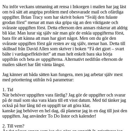
Nu inför veckans utmaning att rensa i Inkorgen i mailen har jag läst
om två sätt att angripa problem med obesvarade mail och ofärdiga
uppgifter. Brian Tracy som har skrivit boken “Svälj den fulaste
grodan först” menar att man ska gripa sig an den viktigaste och
svåraste uppgiften först. Detta eftersom den annars riskerar att aldrig
bli klar. Man lurar sig själv när man gör de enkla uppgifterna först,
bara för att känna att man har gjort något. Men om du gör den
svåraste uppgiften först går resten av sig själv, menar han. Detta till
skillnad från David Allen som skriver i boken “Få det gjort – svart
bälte i vardagseffektivitet” att man helt enkelt bara ska börja
uppifrån och beta av uppgifterna. Alternativt nedifrån eftersom de
mailen säkert har fått vänta längst.
Jag känner att båda sätten kan fungera, men jag arbetar själv mest
med prioritering utifrån två parametrar:
1. Tid
När behöver uppgiften vara färdig? Jag gör de uppgifter och svarar
på de mail som ska vara klara till ett visst datum. Med tid tänker jag
också på hur lång tid en uppgift tar att göra klar,
kanske jag behöver en hel dag, då planerar jag in en dag till just den
uppgiften. Jag använder To Do listor och kalender!
2. Till vem?