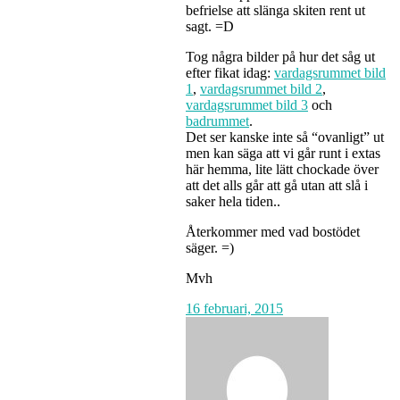
befrielse att slänga skiten rent ut
sagt. =D
Tog några bilder på hur det såg ut
efter fikat idag:
vardagsrummet bild
1
,
vardagsrummet bild 2
,
vardagsrummet bild 3
och
badrummet
.
Det ser kanske inte så “ovanligt” ut
men kan säga att vi går runt i extas
här hemma, lite lätt chockade över
att det alls går att gå utan att slå i
saker hela tiden..
Återkommer med vad bostödet
säger. =)
Mvh
16 februari, 2015