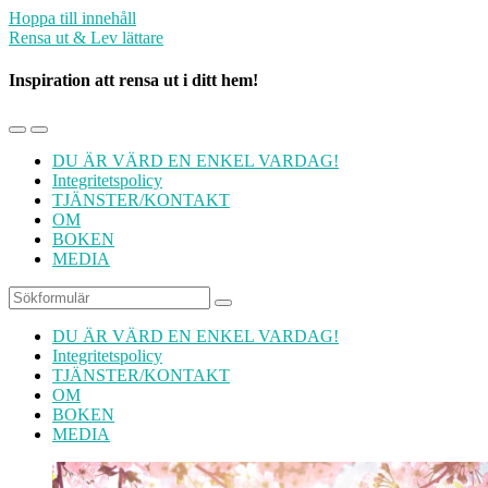
Hoppa till innehåll
Rensa ut & Lev lättare
Inspiration att rensa ut i ditt hem!
Slå
Slå
på/av
på/av
DU ÄR VÄRD EN ENKEL VARDAG!
mobilmenyn
sökfältet
Integritetspolicy
TJÄNSTER/KONTAKT
OM
BOKEN
MEDIA
Sök
DU ÄR VÄRD EN ENKEL VARDAG!
Integritetspolicy
TJÄNSTER/KONTAKT
OM
BOKEN
MEDIA