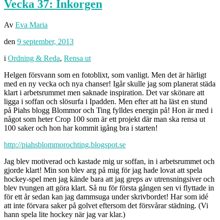
Vecka 37: Inkorgen
Av
Eva Maria
den
9 september, 2013
i
Ordning & Reda
,
Rensa ut
Helgen försvann som en fotoblixt, som vanligt. Men det är härligt
med en ny vecka och nya chanser! Igår skulle jag som planerat städa
klart i arbetsrummet men saknade inspiration. Det var skönare att
ligga i soffan och slösurfa i Ipadden. Men efter att ha läst en stund
på Piahs blogg Blommor och Ting fylldes energin på! Hon är med i
något som heter Crop 100 som är ett projekt där man ska rensa ut
100 saker och hon har kommit igång bra i starten!
http://piahsblommorochting.blogspot.se
Jag blev motiverad och kastade mig ur soffan, in i arbetsrummet och
gjorde klart! Min son blev arg på mig för jag hade lovat att spela
hockey-spel men jag kände bara att jag greps av utrensningsiver och
blev tvungen att göra klart. Så nu för första gången sen vi flyttade in
för ett år sedan kan jag dammsuga under skrivbordet! Har som idé
att inte förvara saker på golvet eftersom det försvårar städning. (Vi
hann spela lite hockey när jag var klar.)