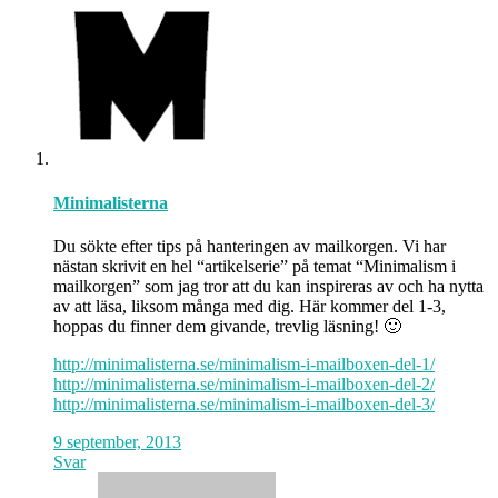
Minimalisterna
Du sökte efter tips på hanteringen av mailkorgen. Vi har
nästan skrivit en hel “artikelserie” på temat “Minimalism i
mailkorgen” som jag tror att du kan inspireras av och ha nytta
av att läsa, liksom många med dig. Här kommer del 1-3,
hoppas du finner dem givande, trevlig läsning! 🙂
http://minimalisterna.se/minimalism-i-mailboxen-del-1/
http://minimalisterna.se/minimalism-i-mailboxen-del-2/
http://minimalisterna.se/minimalism-i-mailboxen-del-3/
9 september, 2013
Svar