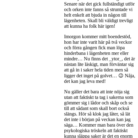
Senare när det gick fullständigt utför
och orken inte fanns så struntade vi
helt enkelt att bjuda in någon till
lägenheten. Skall bli väldigt trevligt
att kunna ha folk här igen!
Imorgon kommer mitt boendestöd,
hon har inte varit här på två veckor
och förra gången fick man löpa
hinderbana i lägenheten mer eller
mindre… Nu finns det _ytor_, det är
nästan lite läskigt, man förväntar sig
att gå in i saker hela tiden men så
ligger det inget på golvet… 😉 Nåja,
det kan jag leva med!
Nu gäller det bara att inte nöja sig
utan att faktiskt ta tag i sakerna som
gömmer sig i lådor och skåp och se
till att sådant som skall bort också
slängs. Hör så klok jag låter, så lät
det inte i början på veckan kan jag
säga… Kommer man bara över den
psykologiska tröskeln att faktiskt
kunna släppa saker är det en enorm