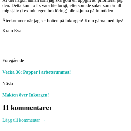
Är det någon annan som jag ska göra en uppgift åt, prioriterar jag
den. Detta kan i o f s vara lite lurigt, eftersom de saker som är till
mig själv (t ex min egen bokföring) blir skjutna på framtiden…
Återkommer när jag ser botten på Inkorgen! Kom gärna med tips!
Kram Eva
Föregående
Vecka 36: Papper i arbetsrummet!
Nästa
Makten över Inkorgen!
11 kommentarer
Lägg till kommentar →