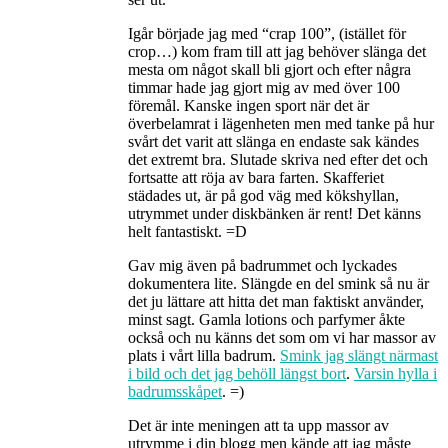
Igår började jag med “crap 100”, (istället för
crop…) kom fram till att jag behöver slänga det
mesta om något skall bli gjort och efter några
timmar hade jag gjort mig av med över 100
föremål. Kanske ingen sport när det är
överbelamrat i lägenheten men med tanke på hur
svårt det varit att slänga en endaste sak kändes
det extremt bra. Slutade skriva ned efter det och
fortsatte att röja av bara farten. Skafferiet
städades ut, är på god väg med kökshyllan,
utrymmet under diskbänken är rent! Det känns
helt fantastiskt. =D
Gav mig även på badrummet och lyckades
dokumentera lite. Slängde en del smink så nu är
det ju lättare att hitta det man faktiskt använder,
minst sagt. Gamla lotions och parfymer åkte
också och nu känns det som om vi har massor av
plats i vårt lilla badrum.
Smink jag slängt närmast
i bild och det jag behöll längst bort
.
Varsin hylla i
badrumsskåpet
. =)
Det är inte meningen att ta upp massor av
utrymme i din blogg men kände att jag måste