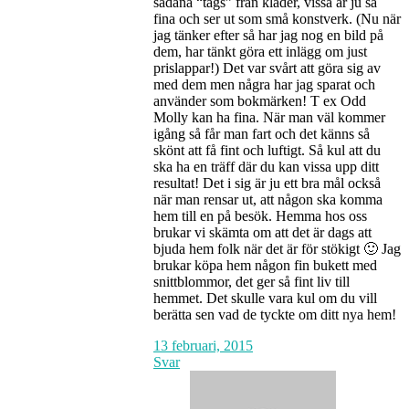
sådana “tags” från kläder, vissa är ju så
fina och ser ut som små konstverk. (Nu när
jag tänker efter så har jag nog en bild på
dem, har tänkt göra ett inlägg om just
prislappar!) Det var svårt att göra sig av
med dem men några har jag sparat och
använder som bokmärken! T ex Odd
Molly kan ha fina. När man väl kommer
igång så får man fart och det känns så
skönt att få fint och luftigt. Så kul att du
ska ha en träff där du kan vissa upp ditt
resultat! Det i sig är ju ett bra mål också
när man rensar ut, att någon ska komma
hem till en på besök. Hemma hos oss
brukar vi skämta om att det är dags att
bjuda hem folk när det är för stökigt 🙂 Jag
brukar köpa hem någon fin bukett med
snittblommor, det ger så fint liv till
hemmet. Det skulle vara kul om du vill
berätta sen vad de tyckte om ditt nya hem!
13 februari, 2015
Svar