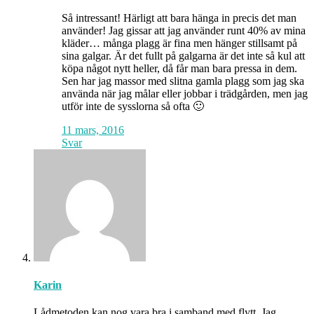
Så intressant! Härligt att bara hänga in precis det man
använder! Jag gissar att jag använder runt 40% av mina
kläder… många plagg är fina men hänger stillsamt på
sina galgar. Är det fullt på galgarna är det inte så kul att
köpa något nytt heller, då får man bara pressa in dem.
Sen har jag massor med slitna gamla plagg som jag ska
använda när jag målar eller jobbar i trädgården, men jag
utför inte de sysslorna så ofta 🙂
11 mars, 2016
Svar
Karin
Lådmetoden kan nog vara bra i samband med flytt. Jag