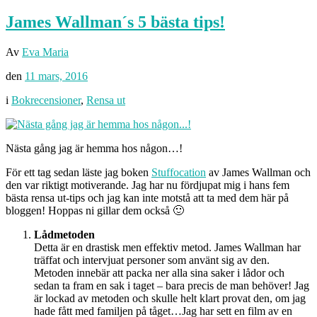
James Wallman´s 5 bästa tips!
Av
Eva Maria
den
11 mars, 2016
i
Bokrecensioner
,
Rensa ut
Nästa gång jag är hemma hos någon…!
För ett tag sedan läste jag boken
Stuffocation
av James Wallman och
den var riktigt motiverande. Jag har nu fördjupat mig i hans fem
bästa rensa ut-tips och jag kan inte motstå att ta med dem här på
bloggen! Hoppas ni gillar dem också 🙂
Lådmetoden
Detta är en drastisk men effektiv metod. James Wallman har
träffat och intervjuat personer som använt sig av den.
Metoden innebär att packa ner alla sina saker i lådor och
sedan ta fram en sak i taget – bara precis de man behöver! Jag
är lockad av metoden och skulle helt klart provat den, om jag
hade fått med familjen på tåget…Jag har sett en film av en