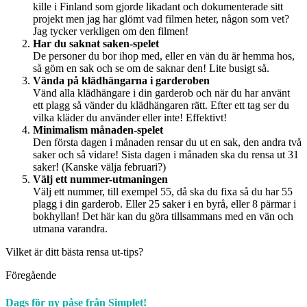
kille i Finland som gjorde likadant och dokumenterade sitt
projekt men jag har glömt vad filmen heter, någon som vet?
Jag tycker verkligen om den filmen!
Har du saknat saken-spelet
De personer du bor ihop med, eller en vän du är hemma hos,
så göm en sak och se om de saknar den! Lite busigt så.
Vända på klädhängarna i garderoben
Vänd alla klädhängare i din garderob och när du har använt
ett plagg så vänder du klädhängaren rätt. Efter ett tag ser du
vilka kläder du använder eller inte! Effektivt!
Minimalism månaden-spelet
Den första dagen i månaden rensar du ut en sak, den andra två
saker och så vidare! Sista dagen i månaden ska du rensa ut 31
saker! (Kanske välja februari?)
Välj ett nummer-utmaningen
Välj ett nummer, till exempel 55, då ska du fixa så du har 55
plagg i din garderob. Eller 25 saker i en byrå, eller 8 pärmar i
bokhyllan! Det här kan du göra tillsammans med en vän och
utmana varandra.
Vilket är ditt bästa rensa ut-tips?
Föregående
Dags för ny påse från Simplet!