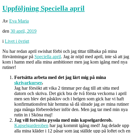
Uppföljning Speciella april
Av
Eva Maria
den
30 april, 2019
i
Livet i övrigt
Nu har redan april swishat förbi och jag tittar tillbaka på mina
förväntningar på
Speciella april
. Jag är nöjd med april, inte så att jag
kom i hamn med alla mina ambitioner men jag kom igång med nya
rutiner!
Fortsätta arbeta med det jag lärt mig på mina
skrivarkurser
.
Jag har försökt att vika 2 timmar per dag till att sitta med
datorn och skriva. Det gick bra de två första veckorna i april
men sen blev det påsklov och i helgen som gick har vi haft
konfirmationsfest här hemma så då slirade jag av mina rutiner
pga många förberedelser inför den. Men jag tar med min nya
rutin in i Sköna maj!
Jag vill fortsätta pyssla med min kapselgarderob.
Kapselgarderoben
har jag kommit igång med! Jag delade upp
alla mina kläder i 12 påsar som jag ställde upp på loftet och en