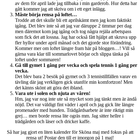
av dem för april lade jag tillbaka i min garderob. Hur detta har
gått kommer jag att skriva om i ett eget inlägg.
Måste börja rensa på loftet…
Trodde att det skulle bli ett aprilskämt men jag kom faktiskt
igång. Det blev inte så att jag var däruppe 2 timmar per dag
men däremot kom jag igång och tog några rejäla arbetspass
som fick det att lossna. Jag har också fått hjälpt att skruva upp
fler hyllor under april månad och det gjorde stor förändring.
Kommer mer om loftet längre fram här på bloggen…! Vill så
gärna vara klar till sommarlovet börjar och slippa tänka på
loftet under sommaren!
Gå till gymet 1 gång per vecka och spela tennis 1 gång per
vecka.
Det blev bara 2 besök på gymet och 3 tennistillfällen varav en
tävling där jag verkligen gick utanför min komfortzon! Men
det känns skönt att göra det ibland.
Vara ute i solen och njuta av våren!
Hm, jag var nog inte ute så mycket som jag tänkt men är ändå
nöjd. Det var väldigt fint väder i april och jag gick lite längre
promenader med hunden. Trädgårdsarbete är inte riktigt min
grej… men borde rensa lite ogräs mm. Jag sitter hellre i
trädgården och läser och dricker kaffe.
Så har jag gjort en liten kalender för Sköna maj med fokus på att
rensa ut! Postar den till er imorgon på 1 maj!