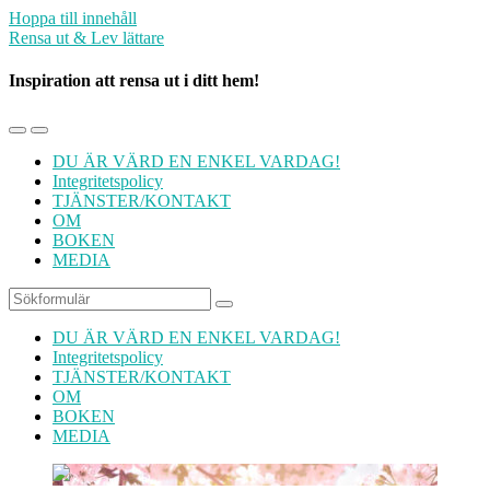
Hoppa till innehåll
Rensa ut & Lev lättare
Inspiration att rensa ut i ditt hem!
Slå
Slå
på/av
på/av
DU ÄR VÄRD EN ENKEL VARDAG!
mobilmenyn
sökfältet
Integritetspolicy
TJÄNSTER/KONTAKT
OM
BOKEN
MEDIA
Sök
DU ÄR VÄRD EN ENKEL VARDAG!
Integritetspolicy
TJÄNSTER/KONTAKT
OM
BOKEN
MEDIA