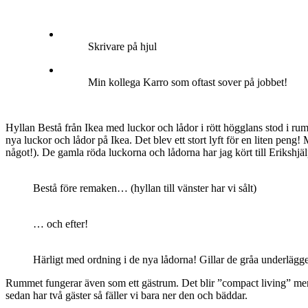
Skrivare på hjul
Min kollega Karro som oftast sover på jobbet!
Hyllan Bestå från Ikea med luckor och lådor i rött högglans stod i rum
nya luckor och lådor på Ikea. Det blev ett stort lyft för en liten peng
något!). De gamla röda luckorna och lådorna har jag kört till Erikshjäl
Bestå före remaken… (hyllan till vänster har vi sålt)
… och efter!
Härligt med ordning i de nya lådorna! Gillar de gråa underläggen
Rummet fungerar även som ett gästrum. Det blir ”compact living” men d
sedan har två gäster så fäller vi bara ner den och bäddar.