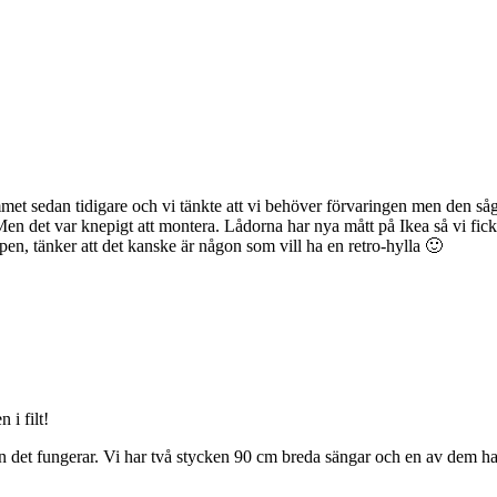
met sedan tidigare och vi tänkte att vi behöver förvaringen men den såg
! Men det var knepigt att montera. Lådorna har nya mått på Ikea så vi fic
pen, tänker att det kanske är någon som vill ha en retro-hylla 🙂
 i filt!
et fungerar. Vi har två stycken 90 cm breda sängar och en av dem har v