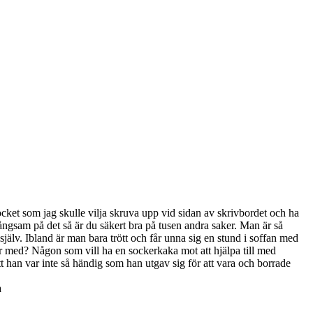
 Pocket som jag skulle vilja skruva upp vid sidan av skrivbordet och ha
ngsam på det så är du säkert bra på tusen andra saker. Man är så
själv. Ibland är man bara trött och får unna sig en stund i soffan med
r med? Någon som vill ha en sockerkaka mot att hjälpa till med
t han var inte så händig som han utgav sig för att vara och borrade
a