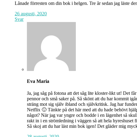
Lånade förresten om din bok i helgen. Tre år sedan jag läste d
26 augusti, 2020
Svar
Eva Maria
Ja, jag såg på fotona att det såg lite kloster-likt ut! Det
pennor och små saker på. Så skönt att du har kommit igån
sträng mot sig själv ibland och självkritisk. Jag har fund
Netflix 🙂 Tänkte på det här med att du hade behövt hjäl
något? När jag var yngre och bodde i en lägenhet så skull
rakt in i en strömledning i väggen så att hela hyreshuset 
Så skoj att du har läst min bok igen! Det gläder mig myc
28 augusti, 2020