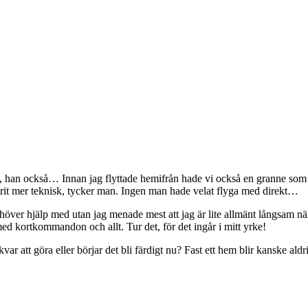
s, han också… Innan jag flyttade hemifrån hade vi också en granne som 
varit mer teknisk, tycker man. Ingen man hade velat flyga med direkt…
ehöver hjälp med utan jag menade mest att jag är lite allmänt långsam när
d kortkommandon och allt. Tur det, för det ingår i mitt yrke!
kvar att göra eller börjar det bli färdigt nu? Fast ett hem blir kanske ald