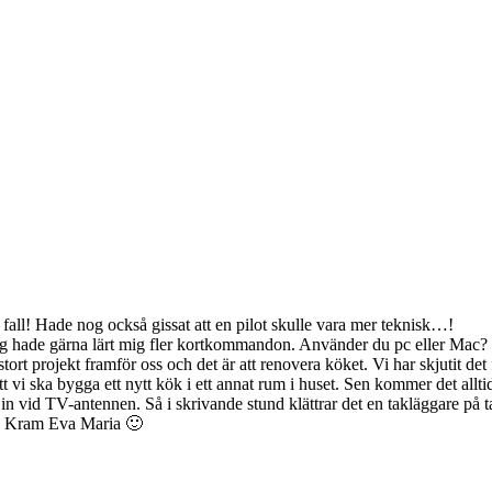
 fall! Hade nog också gissat att en pilot skulle vara mer teknisk…!
 jag hade gärna lärt mig fler kortkommandon. Använder du pc eller Mac?
 stort projekt framför oss och det är att renovera köket. Vi har skjutit
är att vi ska bygga ett nytt kök i ett annat rum i huset. Sen kommer det a
n vid TV-antennen. Så i skrivande stund klättrar det en takläggare på t
l! Kram Eva Maria 🙂