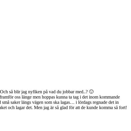
 Och så blir jag nyfiken på vad du jobbar med..? 🙂
 det framför oss länge men hoppas kunna ta tag i det inom kommande
lltid små saker längs vägen som ska lagas… i lördags regnade det in
aket och lagar det. Men jag är så glad för att de kunde komma så fort!