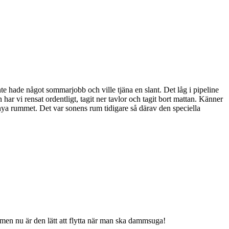
te hade något sommarjobb och ville tjäna en slant. Det låg i pipeline
ar vi rensat ordentligt, tagit ner tavlor och tagit bort mattan. Känner
det nya rummet. Det var sonens rum tidigare så därav den speciella
g men nu är den lätt att flytta när man ska dammsuga!