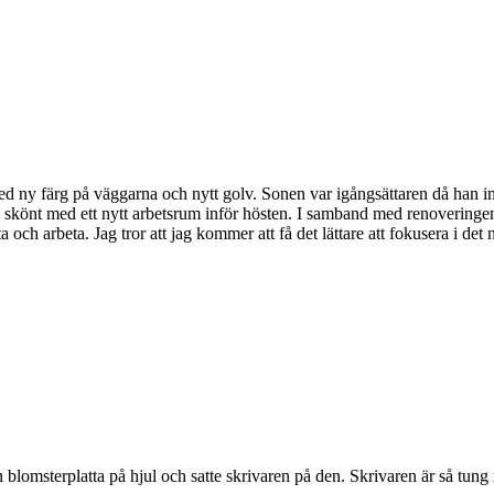
ed ny färg på väggarna och nytt golv. Sonen var igångsättaren då han in
s skönt med ett nytt arbetsrum inför hösten. I samband med renoveringen h
tta och arbeta. Jag tror att jag kommer att få det lättare att fokusera i 
n blomsterplatta på hjul och satte skrivaren på den. Skrivaren är så tun