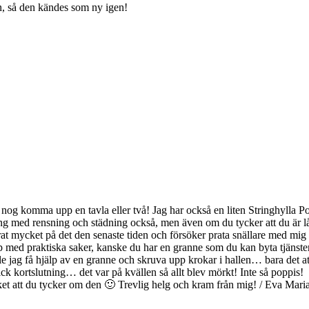
en, så den kändes som ny igen!
 får nog komma upp en tavla eller två! Jag har också en liten Stringhylla
g med rensning och städning också, men även om du tycker att du är lå
erat mycket på det den senaste tiden och försöker prata snällare med mig 
p med praktiska saker, kanske du har en granne som du kan byta tjänste
e jag få hjälp av en granne och skruva upp krokar i hallen… bara det at
fick kortslutning… det var på kvällen så allt blev mörkt! Inte så poppis!
ket att du tycker om den 🙂 Trevlig helg och kram från mig! / Eva Mari