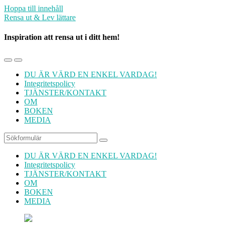
Hoppa till innehåll
Rensa ut & Lev lättare
Inspiration att rensa ut i ditt hem!
Slå
Slå
på/av
på/av
DU ÄR VÄRD EN ENKEL VARDAG!
mobilmenyn
sökfältet
Integritetspolicy
TJÄNSTER/KONTAKT
OM
BOKEN
MEDIA
Sök
DU ÄR VÄRD EN ENKEL VARDAG!
Integritetspolicy
TJÄNSTER/KONTAKT
OM
BOKEN
MEDIA