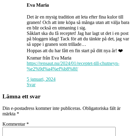
Eva Maria
Det är en mysig tradition att leta efter fina kulor till
granen! Och att inte köpa så många utan att välja bara
en blir också en utmaning i sig.
Såklart ska du få receptet! Jag har lagt ut det i en post
på bloggen idag! Tack för att du tänkte på det, jag var
så uppe i granen som trillade…
Hoppas att du har fått en fin start på ditt nya år! ❤️
Kramar från Eva Maria
https://rensaut.nu/2024/01/receptet-till-chutneyn-
%e2%9d%a4%ef%b8%8f/
5 januari, 2024
Svar
Lämna ett svar
Din e-postadress kommer inte publiceras.
Obligatoriska fält är
märkta
*
Kommentar
*