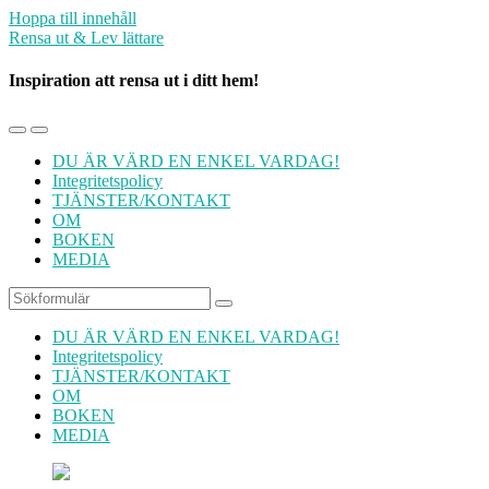
Hoppa till innehåll
Rensa ut & Lev lättare
Inspiration att rensa ut i ditt hem!
Slå
Slå
på/av
på/av
DU ÄR VÄRD EN ENKEL VARDAG!
mobilmenyn
sökfältet
Integritetspolicy
TJÄNSTER/KONTAKT
OM
BOKEN
MEDIA
Sök
DU ÄR VÄRD EN ENKEL VARDAG!
Integritetspolicy
TJÄNSTER/KONTAKT
OM
BOKEN
MEDIA