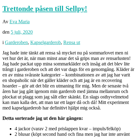
Trettonde påsen till Sellpy!
Av
Eva Maria
den
5 juli, 2020
i
Garderoben
,
Kapselgarderob
,
Rensa ut
Jag hade inte tänkt att rensa så mycket nu på sommarlovet men ni
vet hur det är, när man minst anar det så grips man av rensarlusten!
Jag hade packat upp mina sommarkläder och insåg att det blev lite
trångt i garderoben och att det var dags för en genomgång. Kläder är
en av mina svåraste kategorier – kombinationen av att jag har varit
en shopaholic när det gäller kläder och att jag är en recovering
hoarder – gör att det blir en utmaning för mig. Men de senaste två
åren har jag gått igenom min garderob med jämna mellanrum och
plockat ut plagg som jag sålt eller skänkt. En slags osthyvelmetod
kan man kalla det, att man tar ett lager då och då! Mitt experiment
med kapselgarderob har definitivt hjälpt mig också.
Detta sorterade jag ut den här gången:
4 jackor (varav 2 med prislappen kvar – impuls/felköp)
2 blusar (köpt second hand och fina men jag har inte använt