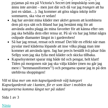
pyjamas på rea på Victoria’s Secret (ett impulsköp som jag
ännu inte använt – men just där och då var jag
tvungen
att ha
just en sådan…). Jag kommer att göra några inköp inför
sommaren, ska visa er sedan!
Jag har använt mina kläder mer aktivt genom att kombinera
dem på nya sätt och ibland har jag bestämt mig för att
använda andra plagg än mina favoriter för att känna efter om
jag ska behålla dem eller rensa ut. På så vis har jag hittat några
oslipade diamanter längst in i garderoben!
Så har jag rensat, rensat och rensat! Det blir en effekt när man
pysslar med kläderna löpande att inse vilka plagg man inte
kommer att använda igen. Jag har precis beställt två påsar från
Sellpy som jag ska fylla med kläder och skicka tillbaka.
Kapselsystemet sparar mig både tid och pengar, helt klart!
Tiden på morgonen när jag ska välja kläder (men nu går jag
mest i ”hemmauniformen”!) och pengarna sparar jag in på den
uteblivna shoppingen!
Vill ni läsa mer om min kapselgarderob välj kategori
Kapselgarderob ute i kanten, för er som läser i mobilen ska
kategorierna komma längst ner på sidan!
Sida 1 av 3
Nästa