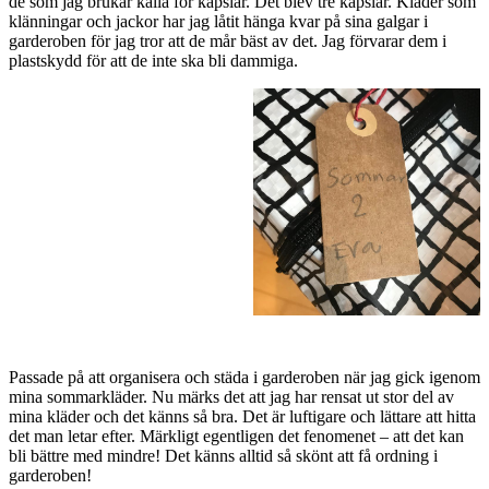
de som jag brukar kalla för kapslar. Det blev tre kapslar. Kläder som
klänningar och jackor har jag låtit hänga kvar på sina galgar i
garderoben för jag tror att de mår bäst av det. Jag förvarar dem i
plastskydd för att de inte ska bli dammiga.
Passade på att organisera och städa i garderoben när jag gick igenom
mina sommarkläder. Nu märks det att jag har rensat ut stor del av
mina kläder och det känns så bra. Det är luftigare och lättare att hitta
det man letar efter. Märkligt egentligen det fenomenet – att det kan
bli bättre med mindre! Det känns alltid så skönt att få ordning i
garderoben!