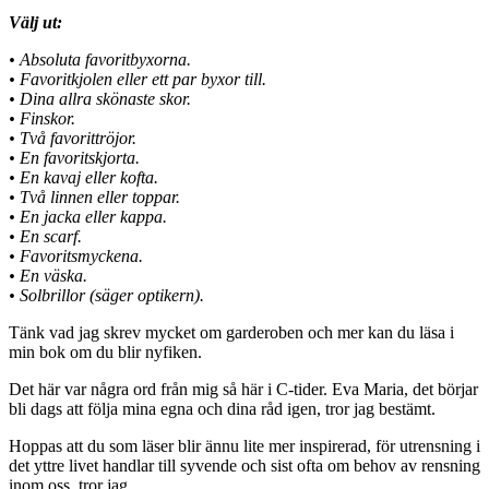
Välj ut:
• Absoluta favoritbyxorna.
• Favoritkjolen eller ett par byxor till.
• Dina allra skönaste skor.
• Finskor.
• Två favorittröjor.
• En favoritskjorta.
• En kavaj eller kofta.
• Två linnen eller toppar.
• En jacka eller kappa.
• En scarf.
• Favoritsmyckena.
• En väska.
• Solbrillor (säger optikern).
Tänk vad jag skrev mycket om garderoben och mer kan du läsa i
min bok om du blir nyfiken.
Det här var några ord från mig så här i C-tider. Eva Maria, det börjar
bli dags att följa mina egna och dina råd igen, tror jag bestämt.
Hoppas att du som läser blir ännu lite mer inspirerad, för utrensning i
det yttre livet handlar till syvende och sist ofta om behov av rensning
inom oss, tror jag.