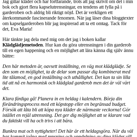
Jag gillar kläder och har fortfarande, trots att jag skrivit om det i min
bok och gjort flera kapselutrensningar, en tendens att fylla på i
garderoben och aldrig bli riktigt nöjd. Det är verkligen ett
återkommande fascinerande fenomen. När jag läser dina bloggtexter
om kapselgarderoben blir jag inspirerad att ta ett omtag. Tack för
det, Eva Maria!
Här tänkte jag dela med mig om det jag i boken kallar
Klädglädjemetoden
. Hur kan du göra utrensningen i din garderob
till en egen happening och en möjlighet att lära känna dig själv ännu
bättre:
Den här metoden är, oavsett inställning, en väg mot klädglädje. Se
den som en möjlighet,
ta de delar som passar dig kombinerat med
lite tålamod, en god inställning
och uthållighet. Det kan ta sin lilla
tid att nå en harmonisk och klädglad garderob men
det är väl värt
det.
Klara färdiga gå! Planera in en heldag i kalendern. Börja din
förändringsprocess med
ett köpstopp eller en begränsad budget.
Försök att låta bli att köpa nya kläder de
närmaste veckorna! Gör
istället en rejäl utrensning. Det ger dig möjlighet att se klarare
vad
du faktiskt vill ha och trivs i att bära.
Bunkra mat och nyttigheter! Det här är ett heldagsgöra. När du väl
har kommit igång
med rensning och uppdelning av dina kläder vill