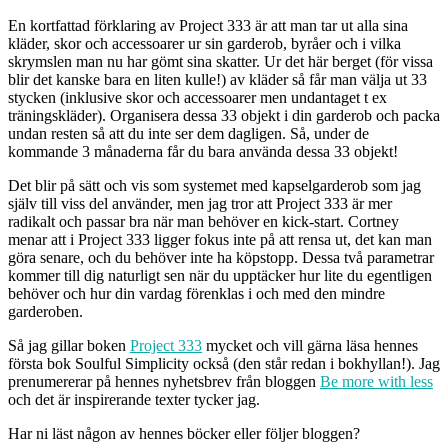
En kortfattad förklaring av Project 333 är att man tar ut alla sina
kläder, skor och accessoarer ur sin garderob, byråer och i vilka
skrymslen man nu har gömt sina skatter. Ur det här berget (för vissa
blir det kanske bara en liten kulle!) av kläder så får man välja ut 33
stycken (inklusive skor och accessoarer men undantaget t ex
träningskläder). Organisera dessa 33 objekt i din garderob och packa
undan resten så att du inte ser dem dagligen. Så, under de
kommande 3 månaderna får du bara använda dessa 33 objekt!
Det blir på sätt och vis som systemet med kapselgarderob som jag
själv till viss del använder, men jag tror att Project 333 är mer
radikalt och passar bra när man behöver en kick-start. Cortney
menar att i Project 333 ligger fokus inte på att rensa ut, det kan man
göra senare, och du behöver inte ha köpstopp. Dessa två parametrar
kommer till dig naturligt sen när du upptäcker hur lite du egentligen
behöver och hur din vardag förenklas i och med den mindre
garderoben.
Så jag gillar boken
Project 333
mycket och vill gärna läsa hennes
första bok Soulful Simplicity också (den står redan i bokhyllan!). Jag
prenumererar på hennes nyhetsbrev från bloggen
Be more with less
och det är inspirerande texter tycker jag.
Har ni läst någon av hennes böcker eller följer bloggen?