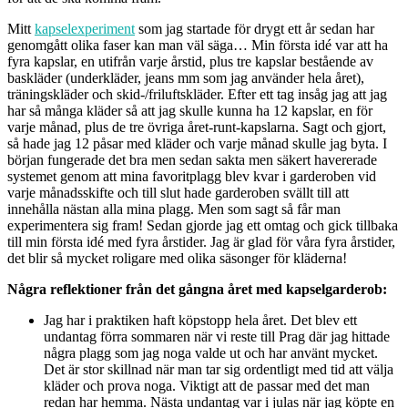
Mitt
kapselexperiment
som jag startade för drygt ett år sedan har
genomgått olika faser kan man väl säga… Min första idé var att ha
fyra kapslar, en utifrån varje årstid, plus tre kapslar bestående av
baskläder (underkläder, jeans mm som jag använder hela året),
träningskläder och skid-/friluftskläder. Efter ett tag insåg jag att jag
har så många kläder så att jag skulle kunna ha 12 kapslar, en för
varje månad, plus de tre övriga året-runt-kapslarna. Sagt och gjort,
så hade jag 12 påsar med kläder och varje månad skulle jag byta. I
början fungerade det bra men sedan sakta men säkert havererade
systemet genom att mina favoritplagg blev kvar i garderoben vid
varje månadsskifte och till slut hade garderoben svällt till att
innehålla nästan alla mina plagg. Men som sagt så får man
experimentera sig fram! Sedan gjorde jag ett omtag och gick tillbaka
till min första idé med fyra årstider. Jag är glad för våra fyra årstider,
det blir så mycket roligare med olika säsonger för kläderna!
Några reflektioner från det gångna året med kapselgarderob:
Jag har i praktiken haft köpstopp hela året. Det blev ett
undantag förra sommaren när vi reste till Prag där jag hittade
några plagg som jag noga valde ut och har använt mycket.
Det är stor skillnad när man tar sig ordentligt med tid att välja
kläder och prova noga. Viktigt att de passar med det man
redan har hemma. Nästa undantag var i julas när jag köpte en