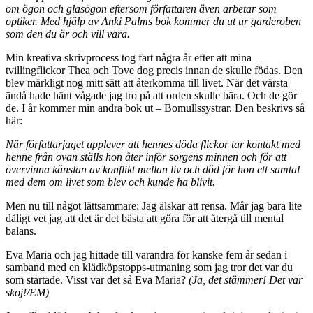
om ögon och glasögon eftersom författaren även arbetar som
optiker. Med hjälp av Anki Palms bok kommer du ut ur garderoben
som den du är och vill vara.
Min kreativa skrivprocess tog fart några år efter att mina
tvillingflickor Thea och Tove dog precis innan de skulle födas. Den
blev märkligt nog mitt sätt att återkomma till livet. När det värsta
ändå hade hänt vågade jag tro på att orden skulle bära. Och de gör
de. I år kommer min andra bok ut – Bomullssystrar. Den beskrivs så
här:
När författarjaget upplever att hennes döda flickor tar kontakt med
henne från ovan ställs hon åter inför sorgens minnen och för att
övervinna känslan av konflikt mellan liv och död för hon ett samtal
med dem om livet som blev och kunde ha blivit.
Men nu till något lättsammare: Jag älskar att rensa. Mår jag bara lite
dåligt vet jag att det är det bästa att göra för att återgå till mental
balans.
Eva Maria och jag hittade till varandra för kanske fem år sedan i
samband med en klädköpstopps-utmaning som jag tror det var du
som startade. Visst var det så Eva Maria?
(Ja, det stämmer! Det var
skoj!/EM)