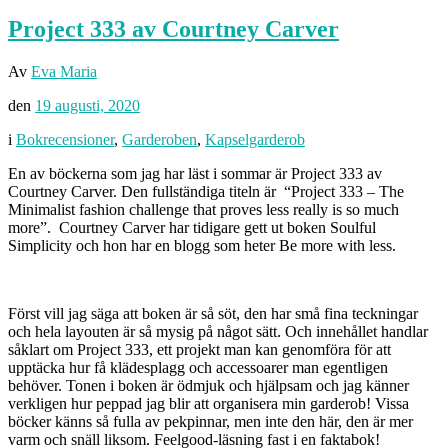
Project 333 av Courtney Carver
Av
Eva Maria
den
19 augusti, 2020
i
Bokrecensioner
,
Garderoben
,
Kapselgarderob
En av böckerna som jag har läst i sommar är Project 333 av
Courtney Carver. Den fullständiga titeln är “Project 333 – The
Minimalist fashion challenge that proves less really is so much
more”. Courtney Carver har tidigare gett ut boken Soulful
Simplicity och hon har en blogg som heter Be more with less.
Först vill jag säga att boken är så söt, den har små fina teckningar
och hela layouten är så mysig på något sätt. Och innehållet handlar
såklart om Project 333, ett projekt man kan genomföra för att
upptäcka hur få klädesplagg och accessoarer man egentligen
behöver. Tonen i boken är ödmjuk och hjälpsam och jag känner
verkligen hur peppad jag blir att organisera min garderob! Vissa
böcker känns så fulla av pekpinnar, men inte den här, den är mer
varm och snäll liksom. Feelgood-läsning fast i en faktabok!