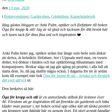
den
13 maj, 2020
i
Bokrecensioner
,
Garderoben
,
Gästinlägg
,
Kapselgarderob
Idag gästas bloggen av Anki Palm, optiker och författare till boken
Öga för kropp & stil! Jag är så glad och tacksam för ditt besök här
och tusen tack för dina fina ord och inspiration
❤️
Anki Palm heter jag, optiker sedan hur länge som helst som älskar
att skriva, är krönikör, författare, bor i Uppsala med man, en vuxen
dotter, två döttrar i himlen och har optikföretag tillsammans med
kompanjonen. Brukar säga att jag går igång på projekt, i alla fall att
starta dem. Jo, då jag slutför några också. I dagarna för tre år sedan
kom till exempel min bok
Öga för kropp & stil – bejaka och förstärk
ditt eget uttryck
ut.
Den beskrivs så här:
Öga för kropp och stil
är en annorlunda stilbok för kvinnor över
40. Förutom att ge inspiration till att förenkla sin garderob och hitta
kläder man passar i, tar boken också upp olika sätt att tänka positivt
om kroppen som faktiskt bär en genom livet. Ett stort avsnitt handlar