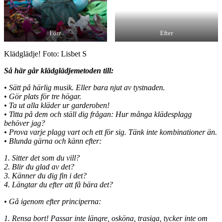
Före
Efter
Klädglädje! Foto: Lisbet S
Så här går klädglädjemetoden till:
• Sätt på härlig musik. Eller bara njut av tystnaden.
• Gör plats för tre högar.
• Ta ut alla kläder ur garderoben!
• Titta på dem och ställ dig frågan: Hur många klädesplagg
behöver jag?
• Prova varje plagg vart och ett för sig. Tänk inte kombinationer än.
• Blunda gärna och känn efter:
1. Sitter det som du vill?
2. Blir du glad av det?
3. Känner du dig fin i det?
4. Längtar du efter att få bära det?
• Gå igenom efter principerna:
1. Rensa bort! Passar inte längre, osköna, trasiga, tycker inte om