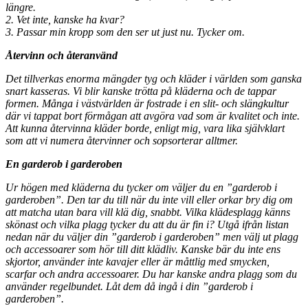
längre.
2. Vet inte, kanske ha kvar?
3. Passar min kropp som den ser ut just nu. Tycker om.
Återvinn och återanvänd
Det tillverkas enorma mängder tyg och kläder i världen som ganska
snart kasseras. Vi
blir kanske trötta på kläderna och de tappar
formen. Många i västvärlden är fostrade
i en slit- och slängkultur
där vi tappat bort förmågan att avgöra vad som är kvalitet
och inte.
Att kunna återvinna kläder borde, enligt mig, vara lika självklart
som att vi
numera återvinner och sopsorterar alltmer.
En garderob i garderoben
Ur högen med kläderna du tycker om väljer du en ”garderob i
garderoben”. Den tar
du till när du inte vill eller orkar bry dig om
att matcha utan bara vill klä dig, snabbt.
Vilka klädesplagg känns
skönast och vilka plagg tycker du att du är fin i?
Utgå ifrån listan
nedan när du väljer din ”garderob i garderoben” men välj ut plagg
och accessoarer som hör till ditt klädliv. Kanske bär du inte ens
skjortor, använder inte
kavajer eller är måttlig med smycken,
scarfar och andra accessoarer. Du har kanske
andra plagg som du
använder regelbundet. Låt dem då ingå i din ”garderob i
garderoben”.