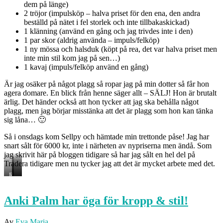
dem på länge)
2 tröjor (impulsköp – halva priset för den ena, den andra
beställd på nätet i fel storlek och inte tillbakaskickad)
1 klänning (använd en gång och jag trivdes inte i den)
1 par skor (aldrig använda – impuls/felköp)
1 ny mössa och halsduk (köpt på rea, det var halva priset men
inte min stil kom jag på sen…)
1 kavaj (impuls/felköp använd en gång)
Är jag osäker på något plagg så ropar jag på min dotter så får hon
agera domare. En blick från henne säger allt – SÄLJ! Hon är brutalt
ärlig. Det händer också att hon tycker att jag ska behålla något
plagg, men jag börjar misstänka att det är plagg som hon kan tänka
sig låna… 🙂
Så i onsdags kom Sellpy och hämtade min trettonde påse! Jag har
snart sålt för 6000 kr, inte i närheten av nypriserna men ändå. Som
jag skrivit här på bloggen tidigare så har jag sålt en hel del på
Tradera tidigare men nu tycker jag att det är mycket arbete med det.
Rensa
…
…
ut…
packa
klart!
…
Anki Palm har öga för kropp & stil!
Av
Eva Maria