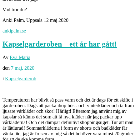
Vad tror du?
Anki Palm, Uppsala 12 maj 2020
ankipalm.se
Kapselgarderoben – ett år har gått!
Av
Eva Maria
den
7 maj, 2020
i
Kapselgarderob
Temperaturen har blivit så pass varm och det är dags för ett skifte i
garderoben. Dags att packa ihop höst- och vinterkläder och ta fram
ljusare vårkläder och skor! Härligt! Eftersom jag använt mig av
kapslar så känns det som att få nya kläder när jag packar upp
vårkläderna! Och det dämpar definitivt shoppingsuget. Tur att man
är lättlurad! Sommarkläderna i form av shorts och badkläder får
vänta lite, jag är frusen av mig så det behöver vara minst 20 grader
för att de ska komma fram.